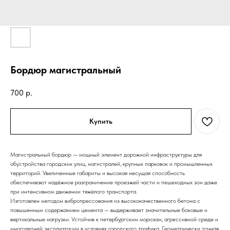
Бордюр магистральный
700
р.
Купить
Магистральный бордюр — мощный элемент дорожной инфраструктуры для
обустройства городских улиц, магистралей, крупных парковок и промышленных
территорий. Увеличенные габариты и высокая несущая способность
обеспечивают надёжное разграничение проезжей части и пешеходных зон даже
при интенсивном движении тяжёлого транспорта.
Изготовлен методом вибропрессования из высококачественного бетона с
повышенным содержанием цемента — выдерживает значительные боковые и
вертикальные нагрузки. Устойчив к петербургским морозам, агрессивной среде и
многолетней эксплуатации в условиях городского трафика. Геометрически точная