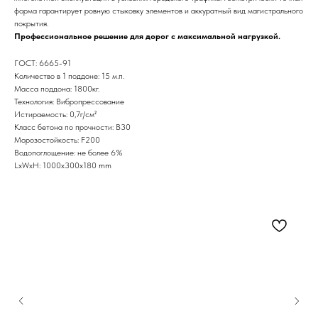
форма гарантирует ровную стыковку элементов и аккуратный вид магистрального
покрытия.
Профессиональное решение для дорог с максимальной нагрузкой.
ГОСТ: 6665-91
Количество в 1 поддоне: 15 м.п.
Масса поддона: 1800кг.
Технология: Вибропрессование
Истираемость: 0,7г/см²
Класс бетона по прочности: В30
Морозостойкость: F200
Водопоглощение: не более 6%
LxWxH: 1000x300x180 mm